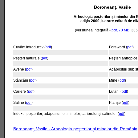
Boroneanţ, Vasile
Arheologia peşterilor şi minelor din
ediţia 2000, lucrare editată de c
(versiunea integrală -
pdf, 70 MB
, 335
Cuvânt introductiv (
pdf
)
Foreword (
pdf
)
Peşteri naturale (
pdf
)
Peşteri antropice 
Avene (
pdf
)
Adăposturi sub s
Stâncării (
pdf
)
Mine (
pdf
)
Cariere (
pdf
)
Lutării (
pdf
)
Saline (
pdf
)
Planşe (
pdf
)
Indexul peşterilor, adăposturilor, minelor, carierelor şi salinelor (
pdf
)
Boroneanţ, Vasile - Arheologia peşterilor şi minelor din România