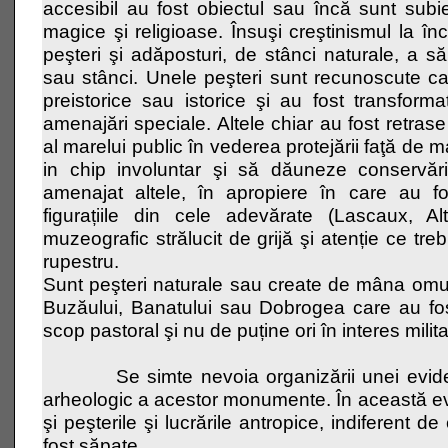
accesibil au fost obiectul sau încă sunt subiect
magice şi religioase. Însuşi creştinismul la înc
peşteri şi adăposturi, de stânci naturale, a 
sau stânci. Unele peşteri sunt recunoscute ca
preistorice sau istorice şi au fost transform
amenajări speciale. Altele chiar au fost retrase d
al marelui public în vederea protejării faţă de m
in chip involuntar şi să dăuneze conservări
amenajat altele, în apropiere în care au fo
figurațiile din cele adevărate (Lascaux, A
muzeografic strălucit de grijă şi atenție ce t
rupestru.
Sunt peşteri naturale sau create de mâna omulu
Buzăului, Banatului sau Dobrogea care au fos
scop pastoral şi nu de puține ori în interes milit
Se simte nevoia organizării unei evidenţ
arheologic a acestor monumente. În această evi
şi peşterile şi lucrările antropice, indiferent de
fost săpate.