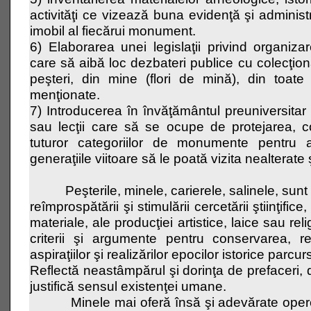
activităţi ce vizează buna evidenţă şi administ
imobil al fiecărui monument.
6) Elaborarea unei legislaţii privind organizar
care să aibă loc dezbateri publice cu colecţion
peşteri, din mine (flori de mină), din toat
menţionate.
7) Introducerea în învăţământul preuniversitar 
sau lecţii care să se ocupe de protejarea, c
tuturor categoriilor de monumente pentru
generaţiile viitoare să le poată vizita nealterate 
Peşterile, minele, carierele, salinele, sunt s
reîmprospătării şi stimulării cercetării ştiinţifice
materiale, ale producţiei artistice, laice sau re
criterii şi argumente pentru conservarea, re
aspiraţiilor şi realizărilor epocilor istorice pa
Reflectă neastâmpărul şi dorinţa de prefaceri, 
justifică sensul existenţei umane.
Minele mai oferă însă şi adevărate opere a