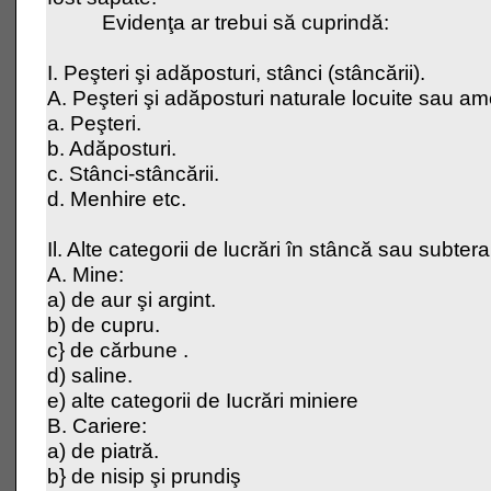
Evidenţa ar trebui să cuprindă:
I. Peşteri şi adăposturi, stânci (stâncării).
A. Peşteri şi adăposturi naturale locuite sau a
a. Peşteri.
b. Adăposturi.
c. Stânci-stâncării.
d. Menhire etc.
Il. Alte categorii de lucrări în stâncă sau subt
A. Mine:
a) de aur şi argint.
b) de cupru.
c} de cărbune .
d) saline.
e) alte categorii de Iucrări miniere
B. Cariere:
a) de piatră.
b} de nisip şi prundiş