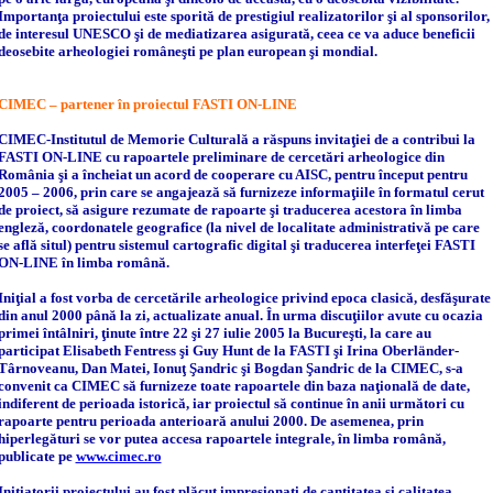
Importanţa proiectului este sporită de prestigiul realizatorilor şi al sponsorilor,
de interesul UNESCO şi de mediatizarea asigurată, ceea ce va aduce beneficii
deosebite arheologiei româneşti pe plan european şi mondial.
CIMEC – partener în proiectul FASTI ON-LINE
CIMEC-Institutul de Memorie Culturală a răspuns invitaţiei de a contribui la
FASTI ON-LINE cu rapoartele preliminare de cercetări arheologice din
România şi a încheiat un acord de cooperare cu AISC, pentru început pentru
2005 – 2006, prin care se angajează să furnizeze informaţiile în formatul cerut
de proiect, să asigure rezumate de rapoarte şi traducerea acestora în limba
engleză, coordonatele geografice (la nivel de localitate administrativă pe care
se află situl) pentru sistemul cartografic digital şi traducerea interfeţei FASTI
ON-LINE în limba română.
Iniţial a fost vorba de cercetările arheologice privind epoca clasică, desfăşurate
din anul 2000 până la zi, actualizate anual. În urma discuţiilor avute cu ocazia
primei întâlniri, ţinute între 22 şi 27 iulie 2005 la Bucureşti, la care au
participat Elisabeth Fentress şi Guy Hunt de la FASTI şi Irina Oberländer-
Târnoveanu, Dan Matei, Ionuţ Şandric şi Bogdan Şandric de la CIMEC, s-a
convenit ca CIMEC să furnizeze toate rapoartele din baza naţională de date,
indiferent de perioada istorică, iar proiectul să continue în anii următori cu
rapoarte pentru perioada anterioară anului 2000. De asemenea, prin
hiperlegături se vor putea accesa rapoartele integrale, în limba română,
publicate pe
www.cimec.ro
Iniţiatorii proiectului au fost plăcut impresionaţi de cantitatea şi calitatea