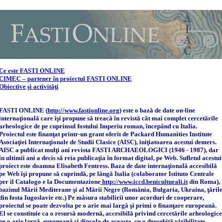
Ce este FASTI ONLINE
CIMEC – partener în proiectul FASTI ONLINE
Obiective şi activităţi
FASTI ONLINE (
http://www.fastionline.org
) este o bază de date on-line
internaţională care îşi propune să treacă în revistă cât mai complet cercetările
arheologice de pe cuprinsul fostului Imperiu roman, începând cu Italia.
Proiectul este finanţat printr-un grant oferit de Packard Humanities Institute
Asociaţiei Internaţionale de Studii Clasice (AISC), iniţiatoarea acestui demers.
AISC a publicat mulţi ani revista FASTI ARCHAEOLOGICI (1946 - 1987), dar
în ultimii ani a decis să reia publicaţia în format digital, pe Web. Sufletul acestui
proiect este doamna Elisabeth Fentress. Baza de date internaţională accesibilă
pe Web îşi propune să cuprindă, pe lângă Italia (colaborator Istituto Centrale
per il Catalogo e la Documentazione
http://www.iccd.beniculturali.it
din Roma),
bazinul Mării Mediterane şi al Mării Negre (România, Bulgaria, Ukraina, ţăril
din fosta Iugoslavie etc.) Pe măsura stabilirii unor acorduri de cooperare,
proiectul se poate dezvolta pe o arie mai largă şi primi o finanţare europeană.
El se constituie ca o resursă modernă, accesibilă privind cercetările arheologice
pe o arie largă, europeană şi dincolo de aceasta, cu o deosebită vizibilitate.