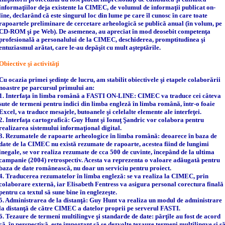
informaţiilor deja existente la CIMEC, de volumul de informaţii publicat on-
line, declarând că este singurul loc din lume pe care îl cunosc în care toate
rapoartele preliminare de cercetare arheologică se publică anual (în volum, pe
CD-ROM şi pe Web). De asemenea, au apreciat în mod deosebit competenţa
profesională a personalului de la CIMEC, deschiderea, promptitudinea şi
entuziasmul arătat, care le-au depăşit cu mult aşteptările.
Obiective şi activităţi
Cu ocazia primei şedinţe de lucru, am stabilit obiectivele şi etapele colaborării
noastre pe parcursul primului an:
1.
Interfaţa în limba română a FASTI ON-LINE
: CIMEC va traduce cei câteva
sute de termeni pentru indici din limba engleză în limba română, într-o foaie
Excel, va traduce mesajele, butoanele şi celelalte elemente ale interfeţei.
2.
Interfaţa cartografică:
Guy Hunt şi Ionuţ Şandric vor colabora pentru
realizarea sistemului informaţional digital.
3.
Rezumatele de rapoarte arheologice în limba română
: deoarece în baza de
date de la CIMEC nu există rezumate de rapoarte, acestea fiind de lungimi
inegale, se vor realiza rezumate de cca 500 de cuvinte, începând de la ultima
campanie (2004) retrospectiv. Acesta va reprezenta o valoare adăugată pentru
baza de date românească, nu doar un serviciu pentru proiect.
4.
Traducerea rezumatelor în limba engleză
: se va realiza la CIMEC, prin
colaborare externă, iar Elisabeth Fentress va asigura personal corectura finală
pentru ca textul să sune bine în englezeşte.
5.
Administrarea de la distanţă:
Guy Hunt va realiza un modul de administrare
la distanţă de către CIMEC a datelor proprii pe serverul FASTI.
6.
Tezaure de termeni multilingve şi standarde de date:
părţile au fost de acord
că, în perspectivă, este important să se dezvolte tezaure termeni multilingve şi s