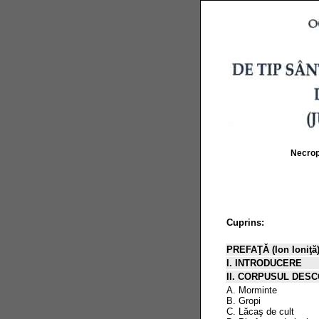
Necrop
Cuprins:
PREFAŢĂ (Ion Ioniţă
I. INTRODUCERE
II. CORPUSUL DES
A. Morminte
B. Gropi
C. Lăcaş de cult