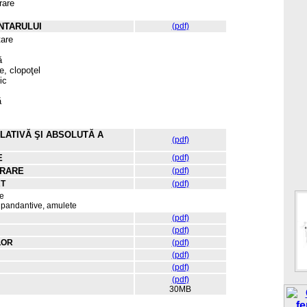
rare
ENTARULUI
(pdf)
tare
ă
, clopoţel
nic
ă
LATIVĂ ŞI ABSOLUTĂ A
(pdf)
E
(pdf)
ERARE
(pdf)
RT
(pdf)
re
 pandantive, amulete
(pdf)
(pdf)
LOR
(pdf)
(pdf)
(pdf)
(pdf)
30MB