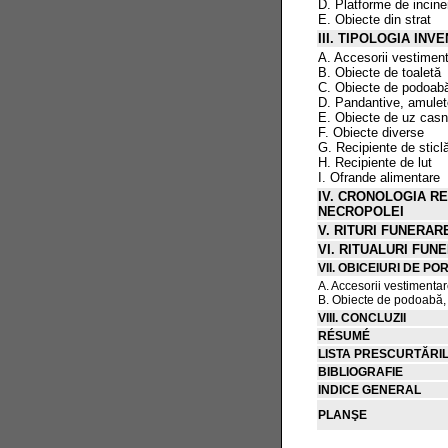
D. Platforme de incine
E. Obiecte din strat
III. TIPOLOGIA INV
A. Accesorii vestimen
B. Obiecte de toaletă
C. Obiecte de podoab
D. Pandantive, amulete
E. Obiecte de uz cas
F. Obiecte diverse
G. Recipiente de sticl
H. Recipiente de lut
I. Ofrande alimentare
IV. CRONOLOGIA RE
NECROPOLEI
V. RITURI FUNERAR
VI. RITUALURI FUN
VII. OBICEIURI DE PO
A. Accesorii vestimenta
B. Obiecte de podoabă,
VIII. CONCLUZII
RÉSUMÉ
LISTA PRESCURTĂRI
BIBLIOGRAFIE
INDICE GENERAL
PLANŞE