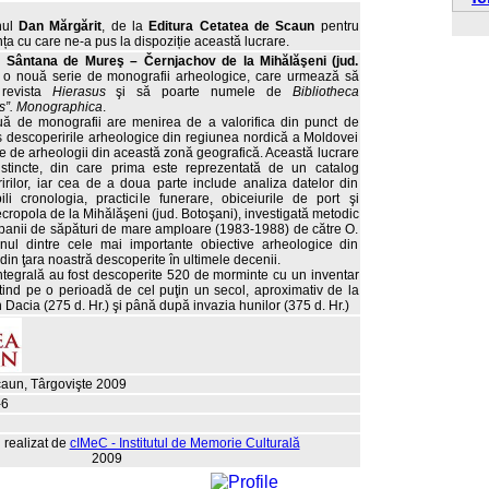
nul
Dan Mărgărit
, de la
Editura Cetatea de Scaun
pentru
ța cu care ne-a pus la dispoziție această lucrare.
ntana de Mureş – Černjachov de la Mihălăşeni (jud.
 o nouă serie de monografii arheologice, care urmează să
 revista
Hierasus
şi să poarte numele de
Bibliotheca
s”. Monographica
.
e monografii are menirea de a valorifica din punct de
les descoperirile arheologice din regiunea nordică a Moldovei
te de arheologii din această zonă geografică. Această lucrare
istincte, din care prima este reprezentată de un catalog
irilor, iar cea de a doua parte include analiza datelor din
li cronologia, practicile funerare, obiceiurile de port şi
cropola de la Mihălăşeni (jud. Botoşani), investigată metodic
panii de săpături de mare amploare (1983-1988) de către O.
nul dintre cele mai importante obiective arheologice din
in ţara noastră descoperite în ultimele decenii.
egrală au fost descoperite 520 de morminte cu un inventar
ntind pe o perioadă de cel puţin un secol, aproximativ de la
 Dacia (275 d. Hr.) şi până după invazia hunilor (375 d. Hr.)
caun, Târgovişte 2009
-6
l realizat de
cIMeC - Institutul de Memorie Culturală
2009