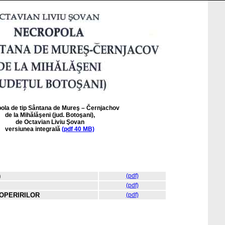
ola de tip Sântana de Mureş – Černjachov
de la Mihălăşeni (jud. Botoşani),
de Octavian Liviu Şovan
versiunea integrală
(pdf 40 MB)
)
(pdf)
(pdf)
COPERIRILOR
(pdf)