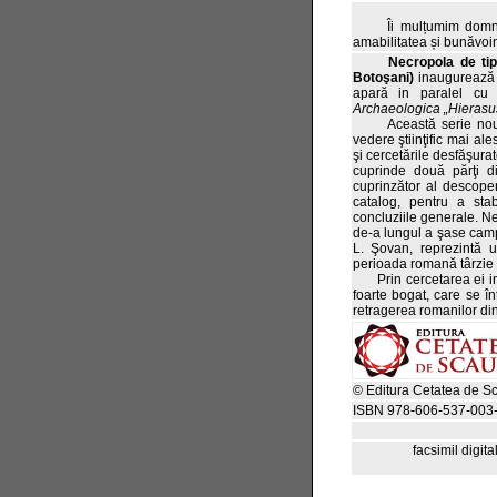
Îi mulțumim dom
amabilitatea și bunăvoin
Necropola de tip Sâ
Botoşani)
inaugurează
apară in paralel cu
Archaeologica „Hierasu
Această serie nouă d
vedere ştiinţific mai a
şi cercetările desfăşura
cuprinde două părţi d
cuprinzător al descoper
catalog, pentru a stabi
concluziile generale. Ne
de-a lungul a şase cam
L. Şovan, reprezintă u
perioada romană târzie d
Prin cercetarea ei int
foarte bogat, care se î
retragerea romanilor din
© Editura Cetatea de S
ISBN 978-606-537-003
facsimil digita