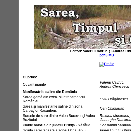
Editori: Valeriu Cavruc şi Andrea Ch
pdf 8 MB
Cuprins:
Valeriu Cavruc,
Cuvânt înainte
Andrea Chiricescu
Manifestările saline din România
Sarea gemă din extra- şi intracarpaticul
Liviu Drăgănescu
României
Sarea şi manifestările saline din zona
Ioan Chintăuan
Carpaţilor Răsăriteni.
Sursele de sare dintre Valea Sucevei şi Valea
Roxana Munteanu,
Buzăului
Gheorghe Dumitroa
Plante halofile din judeţul Bistriţa - Năsăud
Constantin Svobod
Scurtă caracterizare a zonei Ocna Sibiului.
Viorel Ciuntu, Ghiz