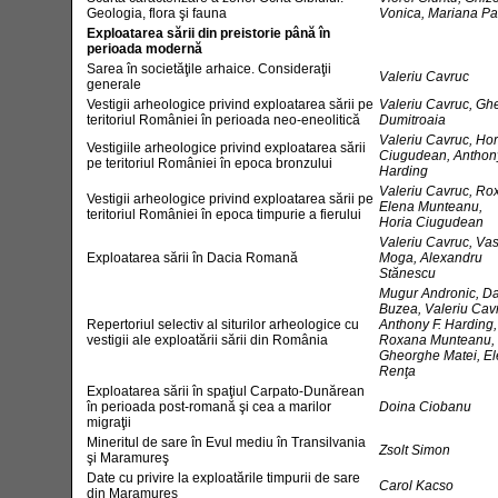
Geologia, flora şi fauna
Vonica, Mariana P
Exploatarea sării din preistorie până în
perioada modernă
Sarea în societăţile arhaice. Consideraţii
Valeriu Cavruc
generale
Vestigii arheologice privind exploatarea sării pe
Valeriu Cavruc, Gh
teritoriul României în perioada neo-eneolitică
Dumitroaia
Valeriu Cavruc, Hor
Vestigiile arheologice privind exploatarea sării
Ciugudean, Anthony
pe teritoriul României în epoca bronzului
Harding
Valeriu Cavruc, Ro
Vestigii arheologice privind exploatarea sării pe
Elena Munteanu,
teritoriul României în epoca timpurie a fierului
Horia Ciugudean
Valeriu Cavruc, Vas
Exploatarea sării în Dacia Romană
Moga, Alexandru
Stănescu
Mugur Andronic, D
Buzea, Valeriu Cav
Repertoriul selectiv al siturilor arheologice cu
Anthony F. Harding,
vestigii ale exploatării sării din România
Roxana Munteanu,
Gheorghe Matei, E
Renţa
Exploatarea sării în spaţiul Carpato-Dunărean
în perioada post-romană şi cea a marilor
Doina Ciobanu
migraţii
Mineritul de sare în Evul mediu în Transilvania
Zsolt Simon
şi Maramureş
Date cu privire la exploatările timpurii de sare
Carol Kacso
din Maramureş