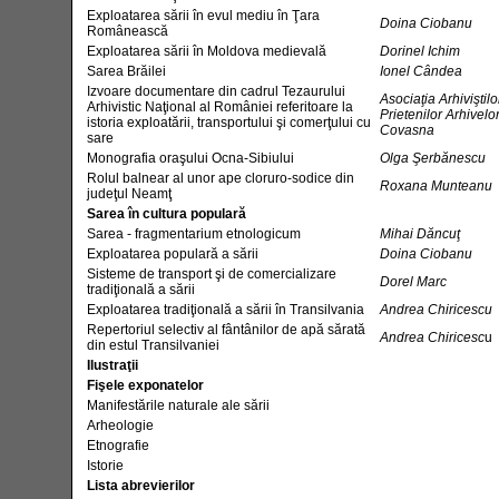
Exploatarea sării în evul mediu în Ţara
Doina Ciobanu
Românească
Exploatarea sării în Moldova medievală
Dorinel Ichim
Sarea Brăilei
Ionel Cândea
Izvoare documentare din cadrul Tezaurului
Asociaţia Arhiviştilo
Arhivistic Naţional al României referitoare la
Prietenilor Arhivelo
istoria exploatării, transportului şi comerţului cu
Covasna
sare
Monografia oraşului Ocna-Sibiului
Olga Şerbănescu
Rolul balnear al unor ape cloruro-sodice din
Roxana Munteanu
judeţul Neamţ
Sarea în cultura populară
Sarea - fragmentarium etnologicum
Mihai Dăncuţ
Exploatarea populară a sării
Doina Ciobanu
Sisteme de transport şi de comercializare
Dorel Marc
tradiţională a sării
Exploatarea tradiţională a sării în Transilvania
Andrea Chiricescu
Repertoriul selectiv al fântânilor de apă sărată
Andrea Chiricesc
u
din estul Transilvaniei
Ilustraţii
Fişele exponatelor
Manifestările naturale ale sării
Arheologie
Etnografie
Istorie
Lista abrevierilor